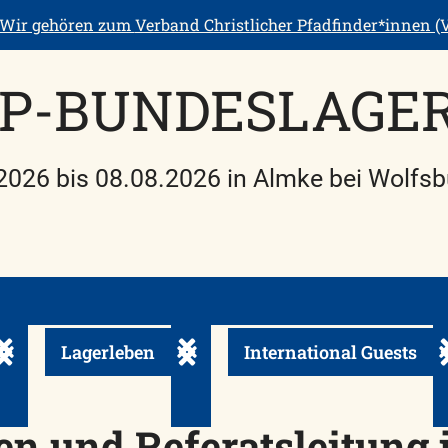
Wir gehören zum
Verband Christlicher Pfadfinder*innen (V
P-BUNDESLAGER
2026 bis 08.08.2026 in Almke bei Wolfsb
Lagerleben
International Guests
Untermenü ein-/ausklappen
Untermenü ein-/ausklappen
U
en und Referatsleitung 