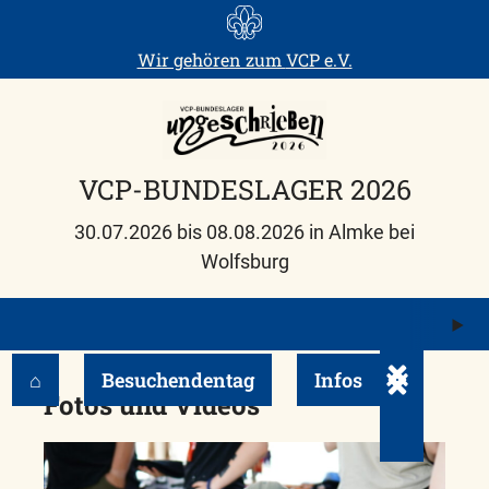
Skip
to
Wir gehören zum
VCP e.V.
content
VCP-BUNDESLAGER 2026
30.07.2026 bis 08.08.2026 in Almke bei
Wolfsburg
M
ö
⌂
Besuchendentag
Infos
Untermenü e
Fotos und Videos