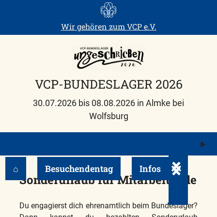
Skip
to
Wir gehören zum
VCP e.V.
content
VCP-BUNDESLAGER 2026
30.07.2026 bis 08.08.2026 in Almke bei
Wolfsburg
M
ö
⌂
Besuchendentag
Infos
Untermenü e
Sonderurlaub für Mitarbeitende
Du engagierst dich ehrenamtlich beim Bundeslager?