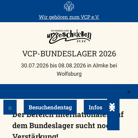
Skip
to
Wir gehören zum
VCP e.V.
content
VCP-BUNDESLAGER 2026
30.07.2026 bis 08.08.2026 in Almke bei
Wolfsburg
M
ö
⌂
Besuchendentag
Infos
Untermenü e
Der Bereich Internationales auf
dem Bundeslager sucht noch
Verstärkung!