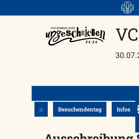
Skip
to
content
VC
30.07.
⌂
Besuchendentag
Infos
Ausschreibung 