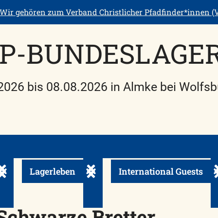
Wir gehören zum
Verband Christlicher Pfadfinder*innen (V
P-BUNDESLAGER
2026 bis 08.08.2026 in Almke bei Wolfsb
Lagerleben
International Guests
Untermenü ein-/ausklappen
Untermenü ein-/ausklappen
U
Schwarze Bretter