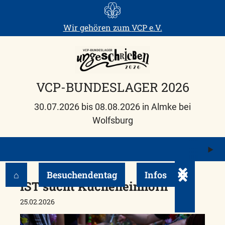
Skip
to
Wir gehören zum
VCP e.V.
content
VCP-BUNDESLAGER 2026
30.07.2026 bis 08.08.2026 in Almke bei
Wolfsburg
M
ö
⌂
Besuchendentag
Infos
Untermenü e
IST sucht Kücheneinhorn
25.02.2026