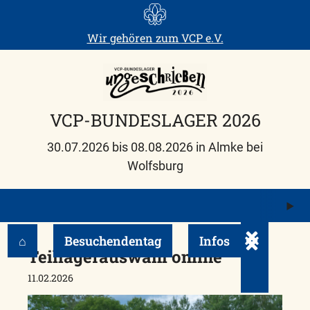
Skip
to
Wir gehören zum
VCP e.V.
content
VCP-BUNDESLAGER 2026
30.07.2026 bis 08.08.2026 in Almke bei
Wolfsburg
M
ö
⌂
Besuchendentag
Infos
Untermenü e
Teillagerauswahl online
11.02.2026