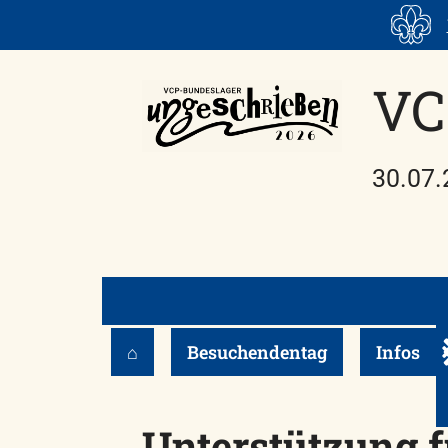
Skip
to
content
VC
30.07.
⌂
Besuchendentag
Infos
Unterstützung f