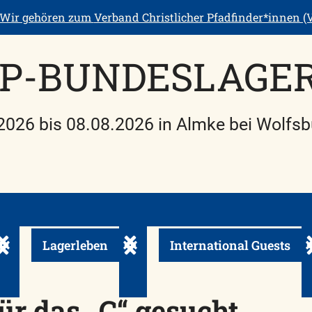
Wir gehören zum
Verband Christlicher Pfadfinder*innen (V
P-BUNDESLAGER
2026 bis 08.08.2026 in Almke bei Wolfsb
Lagerleben
International Guests
Untermenü ein-/ausklappen
Untermenü ein-/ausklappen
U
ür das „C“ gesucht