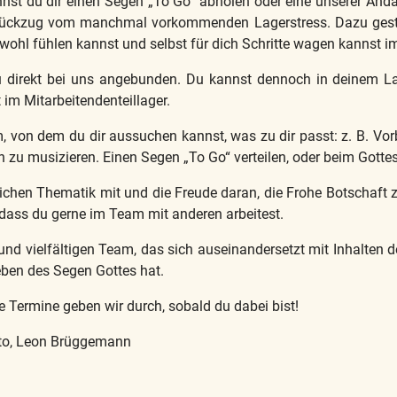
annst du dir einen Segen „To Go“ abholen oder eine unserer And
d Rückzug vom manchmal vorkommenden Lagerstress. Dazu gest
wohl fühlen kannst und selbst für dich Schritte wagen kannst im
u direkt bei uns angebunden. Du kannst dennoch in deinem L
 im Mitarbeitendenteillager.
, von dem du dir aussuchen kannst, was zu dir passt: z. B. Vor
in zu musizieren. Einen Segen „To Go“ verteilen, oder beim Gott
stlichen Thematik mit und die Freude daran, die Frohe Botschaf
, dass du gerne im Team mit anderen arbeitest.
und vielfältigen Team, das sich auseinandersetzt mit Inhalten 
ben des Segen Gottes hat.
 Termine geben wir durch, sobald du dabei bist!
tto, Leon Brüggemann