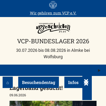
Skip
to
Wir gehören zum
VCP e.V.
content
VCP-BUNDESLAGER 2026
30.07.2026 bis 08.08.2026 in Almke bei
Wolfsburg
M
ö
⌂
Besuchendentag
Infos
Untermenü e
Lagerband gesucht!
09.06.2026