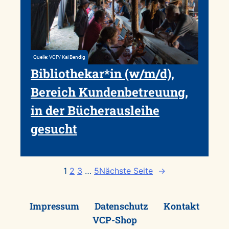
Quelle: VCP/ Kai Bendig
Bibliothekar*in (w/m/d),
Bereich Kundenbetreuung,
in der Bücherausleihe
gesucht
1
2
3
…
5
Nächste Seite
→
Impressum
Datenschutz
Kontakt
VCP-Shop