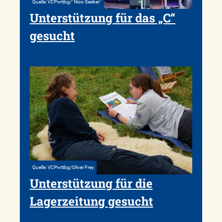
Quelle: VCPwttbg/“Nico Seeber“
Unterstützung für das „C“
gesucht
Quelle: VCPwttbg/Oliver Frey
Unterstützung für die
Lagerzeitung gesucht