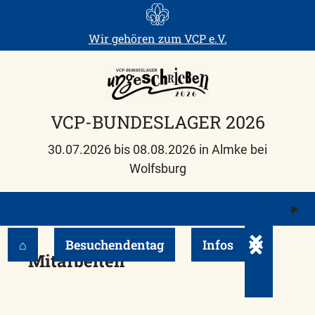
Skip
to
Wir gehören zum
VCP e.V.
content
VCP-BUNDESLAGER 2026
30.07.2026 bis 08.08.2026 in Almke bei
Wolfsburg
M
ö
⌂
Besuchendentag
Infos
Untermenü e
Mitarbeiten