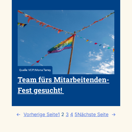
Quelle: VCP/Mona Tarrey
Team fürs Mitarbeitenden-
Fest gesucht!
←
Vorherige Seite
1
2
3
4
5
Nächste Seite
→