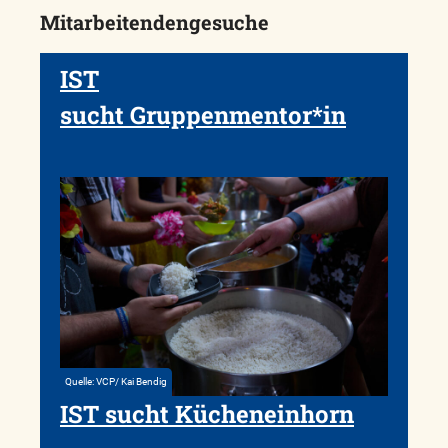
Mitarbeitendengesuche
IST
sucht Gruppenmentor*in
Quelle: VCP/ Kai Bendig
IST sucht Kücheneinhorn