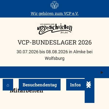
Skip
to
Wir gehören zum
VCP e.V.
content
VCP-BUNDESLAGER 2026
30.07.2026 bis 08.08.2026 in Almke bei
Wolfsburg
M
ö
⌂
Besuchendentag
Infos
Untermenü e
Mitarbeiten